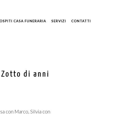
Telefono attivo 24H +39 348 490 6292
OSPITI CASA FUNERARIA
SERVIZI
CONTATTI
 Zotto di anni
lisa con Marco, Silvia con