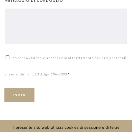
MESSAGGIO DI CORDOGLIO
*
ho preso visione e acconsento al trattamento dei dati personali
ai sensi dell’art. 13 d. lgs. 196/2003
*
INVIA
Il presente sito web utilizza cookies di sessione e di terze